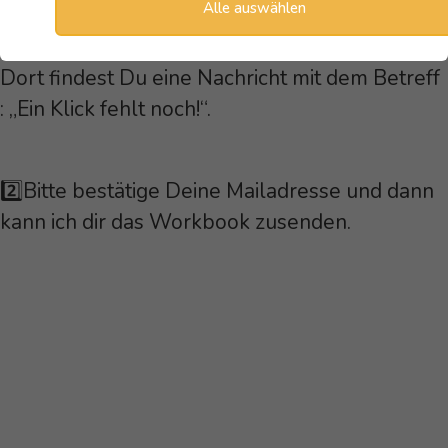
Alle auswählen
1️⃣Wirf jetzt einen Blick in deinen Posteingang.
Dort findest Du eine Nachricht mit dem Betreff
: „Ein Klick fehlt noch!“.
2️⃣Bitte bestätige Deine Mailadresse und dann
kann ich dir das Workbook zusenden.