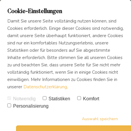
Cookie-Einstellungen
Damit Sie unsere Seite vollständig nutzen können, sind
Cookies erforderlich. Einige dieser Cookies sind notwendig,
damit unsere Seite überhaupt funktioniert, andere Cookies
sind nur ein komfortables Nutzungserlebnis, unsere
Statistiken oder für besonders auf Sie abgestimmte
Inhalte erforderlich. Bitte stimmen Sie all unseren Cookies
zu und beachten Sie, dass unsere Seite für Sie nicht mehr
vollständig funktioniert, wenn Sie in einige Cookies nicht
einwilligen. Mehr Informationen zu Cookies finden Sie in
Diese Fortbildung richtet sich
unserer
Datenschutzerklärung
.
an alle Pflegefachkräfte,
Lehrer*innen, Pädagog*innen
Notwendig
Statistiken
Komfort
und Erzieher*innen und
Personalisierung
Mitarbeiter*innen von
Auswahl speichern
Unternehmen, die lernen