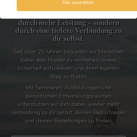
Alle auswählen
Innere Ruhe, emotionale Stabilität
und neue Klarheit entstehen nicht
durch mehr Leistung - sondern
durch eine tiefere Verbindung zu
dir selbst.
Seit über 25 Jahren begleiten wir Menschen
dabei, alte Muster zu verstehen, innere
Sicherheit aufzubauen und ihren eigenen
Weg zu finden.
Mit Seminaren, Ausbildungen und
persönlichen Entwicklungsräumen
unterstützen wir dich dabei, wieder mehr
Verbindung zu dir selbst, deinen Bedürfnissen
und deinen Beziehungen zu finden.