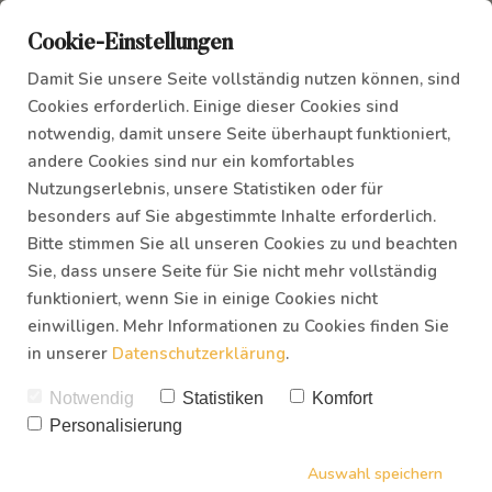
Schön, dass du da bist!
Cookie-Einstellungen
Damit Sie unsere Seite vollständig nutzen können, sind
Cookies erforderlich. Einige dieser Cookies sind
notwendig, damit unsere Seite überhaupt funktioniert,
Hier erhältst du einen genauen Überblick über die
Inhalte, die dich dieses Woche dabei unterstützen sollen
andere Cookies sind nur ein komfortables
an deiner Vision zu arbeiten!
Nutzungserlebnis, unsere Statistiken oder für
besonders auf Sie abgestimmte Inhalte erforderlich.
Bitte stimmen Sie all unseren Cookies zu und beachten
Sie, dass unsere Seite für Sie nicht mehr vollständig
funktioniert, wenn Sie in einige Cookies nicht
einwilligen. Mehr Informationen zu Cookies finden Sie
in unserer
Datenschutzerklärung
.
Notwendig
Statistiken
Komfort
Personalisierung
Auswahl speichern