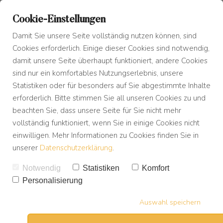
Cookie-Einstellungen
Damit Sie unsere Seite vollständig nutzen können, sind
Cookies erforderlich. Einige dieser Cookies sind notwendig,
damit unsere Seite überhaupt funktioniert, andere Cookies
sind nur ein komfortables Nutzungserlebnis, unsere
Blog
Das Innere Kind
Statistiken oder für besonders auf Sie abgestimmte Inhalte
erforderlich. Bitte stimmen Sie all unseren Cookies zu und
beachten Sie, dass unsere Seite für Sie nicht mehr
Podcast
Tagesseminar Mindset Power
vollständig funktioniert, wenn Sie in einige Cookies nicht
einwilligen. Mehr Informationen zu Cookies finden Sie in
Buch
unserer
Datenschutzerklärung
.
Vielen Dank für deine Reservierung!
Notwendig
Statistiken
Komfort
Download
Personalisierung
Auswahl speichern
Einer der 6 Plätze ist für dich