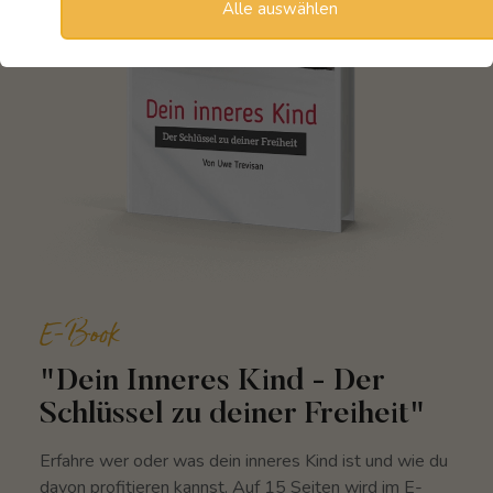
Alle auswählen
E-Book
"Dein Inneres Kind - Der
Schlüssel zu deiner Freiheit"
Erfahre wer oder was dein inneres Kind ist und wie du
davon profitieren kannst. Auf 15 Seiten wird im E-