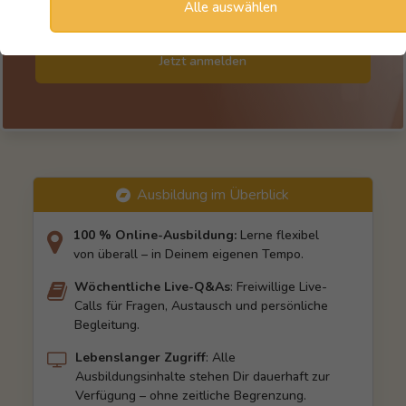
Fragen zur Ausbildung
Alle auswählen
Jetzt anmelden
Ausbildung im Überblick
100 % Online-Ausbildung:
Lerne flexibel
von überall – in Deinem eigenen Tempo.
Wöchentliche Live-Q&As
: Freiwillige Live-
Calls für Fragen, Austausch und persönliche
Begleitung.
Lebenslanger Zugriff
: Alle
Ausbildungsinhalte stehen Dir dauerhaft zur
Verfügung – ohne zeitliche Begrenzung.