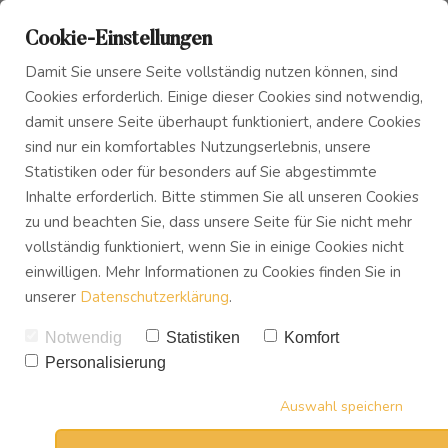
Cookie-Einstellungen
Damit Sie unsere Seite vollständig nutzen können, sind
Cookies erforderlich. Einige dieser Cookies sind notwendig,
damit unsere Seite überhaupt funktioniert, andere Cookies
sind nur ein komfortables Nutzungserlebnis, unsere
Das Innere Kind
Blog
Statistiken oder für besonders auf Sie abgestimmte
Online Ausbildung
Inhalte erforderlich. Bitte stimmen Sie all unseren Cookies
Psychologischer Coach für
zu und beachten Sie, dass unsere Seite für Sie nicht mehr
Innerer Frieden
Podcast
mentales Training
vollständig funktioniert, wenn Sie in einige Cookies nicht
einwilligen. Mehr Informationen zu Cookies finden Sie in
Diese Online-Ausbildung bringt nicht nur endlich
unserer
Datenschutzerklärung
.
Buch
Ruhe, Entspannung und Wertschätzung in Deinen
Alltag, sondern könnte es Dir auch ermöglichen,
Notwendig
Statistiken
Komfort
selbstbestimmt als Coach zu arbeiten, um anderen
Personalisierung
Download
Menschen dieses Geschenk weiterzugeben.
Auswahl speichern