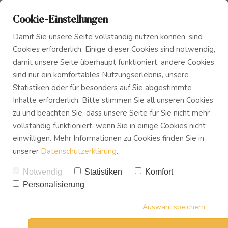
Cookie-Einstellungen
Damit Sie unsere Seite vollständig nutzen können, sind
Cookies erforderlich. Einige dieser Cookies sind notwendig,
damit unsere Seite überhaupt funktioniert, andere Cookies
sind nur ein komfortables Nutzungserlebnis, unsere
Das Innere Kind
Blog
Die Freiheit ein Spinner zu
Statistiken oder für besonders auf Sie abgestimmte
Inhalte erforderlich. Bitte stimmen Sie all unseren Cookies
sein!
zu und beachten Sie, dass unsere Seite für Sie nicht mehr
Innerer Frieden
Podcast
vollständig funktioniert, wenn Sie in einige Cookies nicht
VON
UWE TREVISAN
einwilligen. Mehr Informationen zu Cookies finden Sie in
06.10.2017
unserer
Datenschutzerklärung
.
4
SHARES
Buch
Notwendig
Statistiken
Komfort
Personalisierung
Download
Auswahl speichern