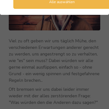
Alle auswählen
Viel zu oft geben wir uns täglich Mühe, den
verschiedenen Erwartungen anderer gerecht
zu werden, uns angestrengt so zu verhalten,
wie "es" sein muss? Dabei würden wir alle
gerne einmal ausflippen, einfach so - ohne
Grund - ein wenig spinnen und festgefahrene
Regeln brechen...
Oft bremsen wir uns dabei leider immer
wieder mit der alles zerstörenden Frage:
"Was würden den die Anderen dazu sagen?"