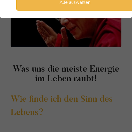
Alle auswählen
Was uns die meiste Energie
im Leben raubt!
Wie finde ich den Sinn des
Lebens?