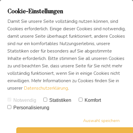
Cookie-Einstellungen
Damit Sie unsere Seite vollständig nutzen können, sind
Cookies erforderlich. Einige dieser Cookies sind notwendig,
damit unsere Seite überhaupt funktioniert, andere Cookies
sind nur ein komfortables Nutzungserlebnis, unsere
Das Innere Kind
Blog
10 Energieräuber, die du
Statistiken oder für besonders auf Sie abgestimmte
Inhalte erforderlich. Bitte stimmen Sie all unseren Cookies
schnell aus deinem Leben
zu und beachten Sie, dass unsere Seite für Sie nicht mehr
Innerer Frieden
Podcast
entfernen solltest!!
vollständig funktioniert, wenn Sie in einige Cookies nicht
einwilligen. Mehr Informationen zu Cookies finden Sie in
VON
UWE TREVISAN
unserer
Datenschutzerklärung
.
Buch
06.10.2017
32
SHARES
Notwendig
Statistiken
Komfort
Personalisierung
Download
Auswahl speichern