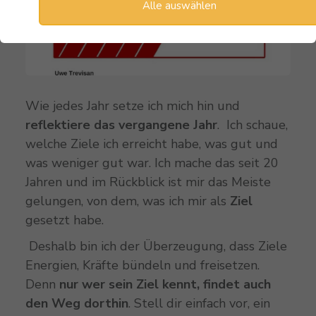
Alle auswählen
Wie jedes Jahr setze ich mich hin und
reflektiere das vergangene Jahr
. Ich schaue,
welche Ziele ich erreicht habe, was gut und
was weniger gut war. Ich mache das seit 20
Jahren und im Rückblick ist mir das Meiste
gelungen, von dem, was ich mir als
Ziel
gesetzt habe.
Deshalb bin ich der Überzeugung, dass Ziele
Energien, Kräfte bündeln und freisetzen.
Denn
nur wer sein Ziel kennt, findet auch
den Weg dorthin
. Stell dir einfach vor, ein