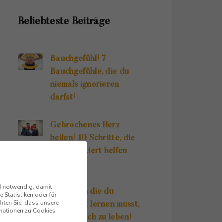
Beliebteste Beiträge
Bauchgefühl! 7
Bauchgefühle, die du
niemals ignorieren
darfst!
Gebrochenes Herz
heilen! 10 Schritte, die
dir garantiert helfen
werden!
nd notwendig, damit
10 Regeln die du
 Statistiken oder für
hten Sie, dass unsere
unbedingt lernen musst,
ormationen zu Cookies
um glücklich zu leben!