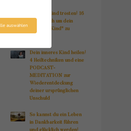
Inneres Kind trösten! 16
Wege, dich um dein
lle auswählen
"Inneres Kind" zu
kümmern!
Dein inneres Kind heilen!
4 Heiltechniken und eine
PODCAST-
MEDITATION zur
Wiederentdeckung
deiner ursprünglichen
Unschuld
So kannst du ein Leben
in Dankbarkeit führen
und glücklich werden!