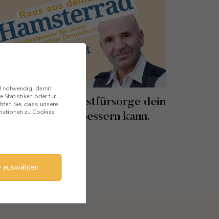
nd notwendig, damit
 Statistiken oder für
ie radikale Selbstfürsorge dein
hten Sie, dass unsere
ormationen zu Cookies
eben sofort verbessern kann.
24. NOVEMBER 2021
etzt anhören
e auswählen