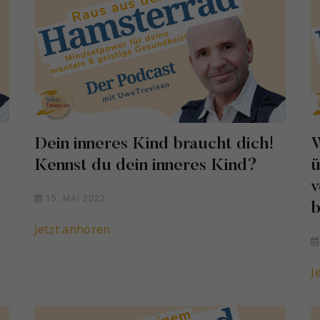
Dein inneres Kind braucht dich!
W
Kennst du dein inneres Kind?
ü
v
15. MAI 2022
b
Jetzt anhören
J