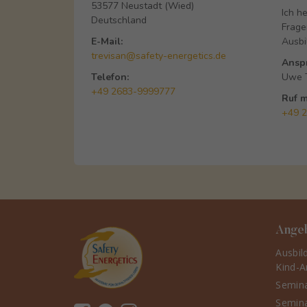
53577 Neustadt (Wied)
Ich h
Deutschland
Frage
E-Mail:
Ausbi
trevisan@safety-energetics.de
Ansp
Telefon:
Uwe T
+49 2683-9999777
Ruf m
+49 
Ange
Ausbil
Kind-A
Semina
Semina