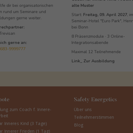
elfe dir bei organisatorischen
alte Muster
n rund um Seminare und
Start:
Freitag, 09. April 2027
, i
ldungen gerne weiter.
Seminar-Hotel "Euro Park", Hen
rechpartner:
bei Bonn
revisan
8 Präsenzmodule · 3 Online-
ich gerne an:
Integrationsabende
2683-9999777
Maximal 12 Teilnehmende
Link_ Zur Ausbildung
bote
Safety Energetics
dung zum Coach f. Innere-
Über uns
rbeit
Teilnehmerstimmen
r Inneres Kind (3 Tage)
Blog
r Innerer Frieden (1 Tag)