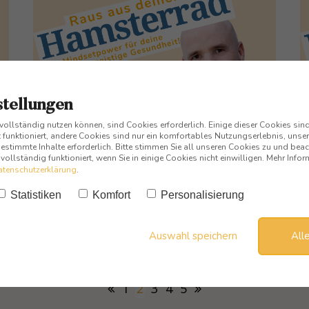
stellungen
 vollständig nutzen können, sind Cookies erforderlich. Einige dieser Cookies si
 funktioniert, andere Cookies sind nur ein komfortables Nutzungserlebnis, unsere
Geführte Meditation zur
W
stimmte Inhalte erforderlich. Bitte stimmen Sie all unseren Cookies zu und beac
r vollständig funktioniert, wenn Sie in einige Cookies nicht einwilligen. Mehr Inf
Klärung und Reinigung deines
L
atenschutzerklärung
.
Energiefeldes!
Statistiken
Komfort
Personalisierung
03. DEZEMBER 2021
J
Auswahl speichern
All
Jetzt anhören
1
2
3
4
5