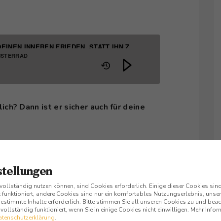
DEINEN INNEREN FRIEDEN, STATT IHN ZU VERHINDERN!
MSTERRAD
ich? Dann ist er sicher auch für deine
 Instagram und ich würde mich sehr darüber
stellungen
er abonnieren.
 vollständig nutzen können, sind Cookies erforderlich. Einige dieser Cookies si
 funktioniert, andere Cookies sind nur ein komfortables Nutzungserlebnis, unsere
stimmte Inhalte erforderlich. Bitte stimmen Sie all unseren Cookies zu und beac
ar hier drunter, ich antworte dir ganz
r vollständig funktioniert, wenn Sie in einige Cookies nicht einwilligen. Mehr Inf
atenschutzerklärung
.