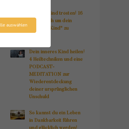
Inneres Kind trösten! 16
Wege, dich um dein
lle auswählen
"Inneres Kind" zu
kümmern!
Dein inneres Kind heilen!
4 Heiltechniken und eine
PODCAST-
MEDITATION zur
Wiederentdeckung
deiner ursprünglichen
Unschuld
So kannst du ein Leben
in Dankbarkeit führen
und glücklich werden!