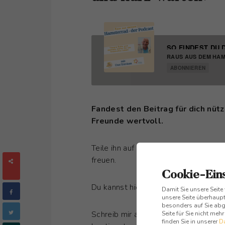
SO FINDEST DU 
RAUS AUS DEM HA
ABONNIEREN
Fandest den Beitrag für dich nützl
Freunde wertvoll.
Teile ihn auf Facebook, Twitter oder
freuen.
SHARES
Cookie-Ein
Du kannst hier noch meinen Newslett
Damit Sie unsere Seite
unsere Seite überhaupt
besonders auf Sie abge
Schreib mir auch gerne einen Komment
Seite für Sie nicht meh
finden Sie in unserer
D