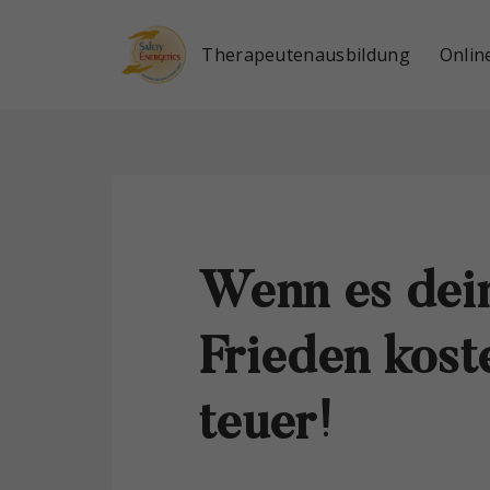
Therapeutenausbildung
Onlin
Blog
Das Innere Kind
Podcast
Tagesseminar Mindset Power
Buch
Download
Wenn es dei
Frieden koste
teuer!