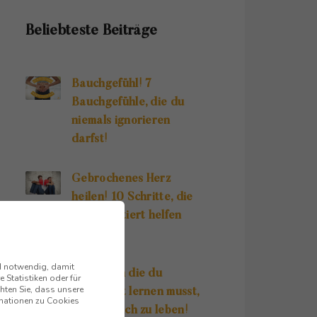
Beliebteste Beiträge
Bauchgefühl! 7
Bauchgefühle, die du
niemals ignorieren
darfst!
Gebrochenes Herz
heilen! 10 Schritte, die
dir garantiert helfen
werden!
nd notwendig, damit
10 Regeln die du
 Statistiken oder für
hten Sie, dass unsere
unbedingt lernen musst,
ormationen zu Cookies
um glücklich zu leben!