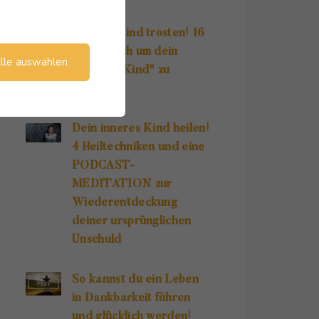
Inneres Kind trösten! 16
Wege, dich um dein
lle auswählen
"Inneres Kind" zu
kümmern!
Dein inneres Kind heilen!
4 Heiltechniken und eine
PODCAST-
MEDITATION zur
Wiederentdeckung
deiner ursprünglichen
Unschuld
So kannst du ein Leben
in Dankbarkeit führen
und glücklich werden!