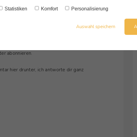
Statistiken
Komfort
Personalisierung
unde wertvoll.
Auswahl speichern
A
 Instagram und ich würde mich sehr darüber
er abonnieren.
ar hier drunter, ich antworte dir ganz