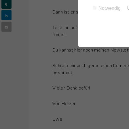
Notwendig
Dann ist er sicher auch für deine Fre
Teile ihn auf Facebook, Twitter oder
freuen.
Du kannst hier noch meinen Newslett
Schreib mir auch gerne einen Komment
bestimmt.
Vielen Dank dafür!
Von Herzen
Uwe