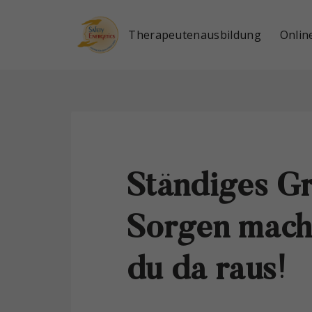
Therapeutenausbildung
Onlin
Blog
Das Innere Kind
Podcast
Tagesseminar Mindset Power
Buch
Download
Ständiges G
Sorgen mach
du da raus!