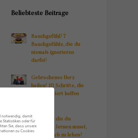
Beliebteste Beiträge
Bauchgefühl! 7
Bauchgefühle, die du
niemals ignorieren
darfst!
Gebrochenes Herz
heilen! 10 Schritte, die
dir garantiert helfen
LTAG FINDEST.
werden!
nd notwendig, damit
10 Regeln die du
 Statistiken oder für
hten Sie, dass unsere
unbedingt lernen musst,
ormationen zu Cookies
um glücklich zu leben!