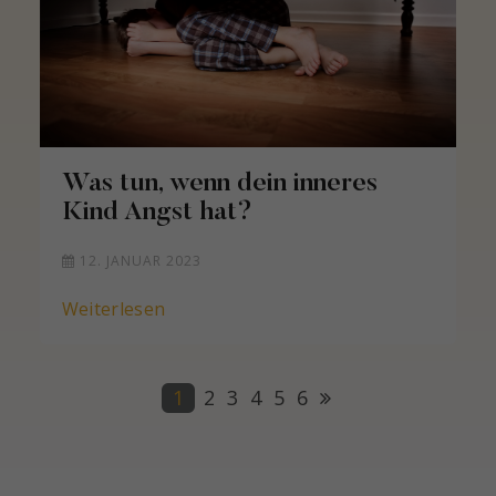
Was tun, wenn dein inneres
Kind Angst hat?
12. JANUAR 2023
Weiterlesen
1
2
3
4
5
6