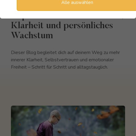
Mein Blog
Alle auswählen
Impulse für inneren Frieden,
Klarheit und persönliches
Wachstum
Dieser Blog begleitet dich auf deinem Weg zu mehr
innerer Klarheit, Selbstvertrauen und emotionaler
Freiheit – Schritt für Schritt und alltagstauglich.