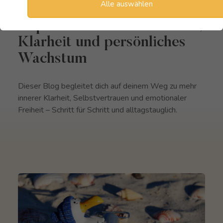
Mein Blog
Alle auswählen
Impulse für inneren Frieden,
Klarheit und persönliches
Wachstum
Dieser Blog begleitet dich auf deinem Weg zu mehr
innerer Klarheit, Selbstvertrauen und emotionaler
Freiheit – Schritt für Schritt und alltagstauglich.