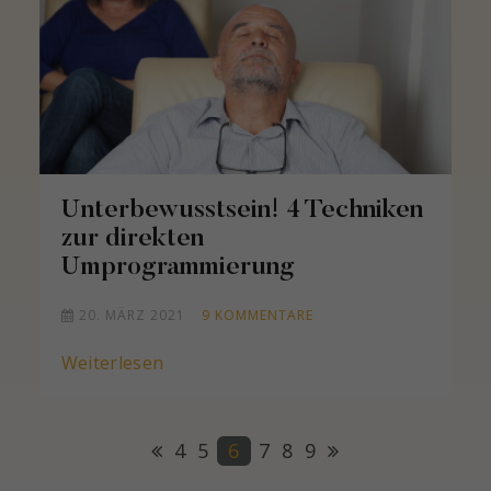
Unterbewusstsein! 4 Techniken
zur direkten
Umprogrammierung
20. MÄRZ 2021
9
KOMMENTARE
Weiterlesen
4
5
6
7
8
9