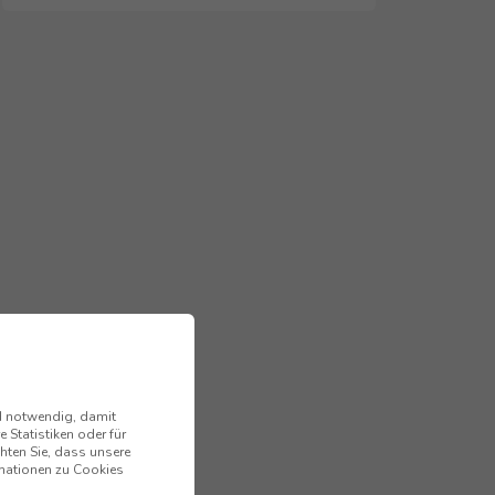
nd notwendig, damit
 Statistiken oder für
hten Sie, dass unsere
ormationen zu Cookies