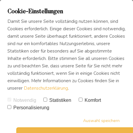
Cookie-Einstellungen
Damit Sie unsere Seite vollständig nutzen können, sind
Cookies erforderlich. Einige dieser Cookies sind notwendig,
damit unsere Seite überhaupt funktioniert, andere Cookies
sind nur ein komfortables Nutzungserlebnis, unsere
Das Innere Kind
Blog
Acht Überzeugungen, die
Statistiken oder für besonders auf Sie abgestimmte
Inhalte erforderlich. Bitte stimmen Sie all unseren Cookies
dich davon abhalten, das
zu und beachten Sie, dass unsere Seite für Sie nicht mehr
Innerer Frieden
Podcast
Leben deiner Träume zu
vollständig funktioniert, wenn Sie in einige Cookies nicht
einwilligen. Mehr Informationen zu Cookies finden Sie in
leben
unserer
Datenschutzerklärung
.
Buch
VON
UWE TREVISAN
Notwendig
Statistiken
Komfort
05.10.2022
Personalisierung
Download
8
KOMMENTARE
26
SHARES
Auswahl speichern