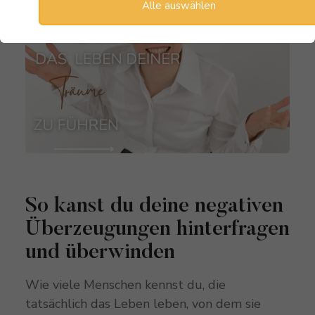
Alle auswählen
So kanst du deine negativen
Überzeugungen hinterfragen
und überwinden
Wie viele Menschen kennst du, die
tatsächlich das Leben leben, von dem sie