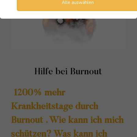
Alle auswählen
Hilfe bei Burnout
1200% mehr
Krankheitstage durch
Burnout . Wie kann ich mich
schützen? Was kann ich