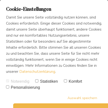
Cookie-Einstellungen
Damit Sie unsere Seite vollständig nutzen können, sind
Cookies erforderlich. Einige dieser Cookies sind notwendig,
damit unsere Seite überhaupt funktioniert, andere Cookies
sind nur ein komfortables Nutzungserlebnis, unsere
Das Innere Kind
Blog
Burnout? Die 10
Statistiken oder für besonders auf Sie abgestimmte
Inhalte erforderlich. Bitte stimmen Sie all unseren Cookies
wichtigsten Tipps alls
zu und beachten Sie, dass unsere Seite für Sie nicht mehr
Innerer Frieden
Podcast
Notfallplan für dich
vollständig funktioniert, wenn Sie in einige Cookies nicht
einwilligen. Mehr Informationen zu Cookies finden Sie in
VON
UWE TREVISAN
unserer
Datenschutzerklärung
.
Buch
06.10.2017
4
SHARES
Notwendig
Statistiken
Komfort
Personalisierung
Download
Auswahl speichern