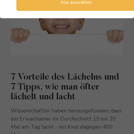
Alle auswählen
7 Vorteile des Lächelns und
7 Tipps, wie man öfter
lächelt und lacht
Wissenschaftler haben herausgefunden, dass
ein Erwachsener im Durchschnitt 15 bis 20
Mal am Tag lacht - ein Kind dagegen 400