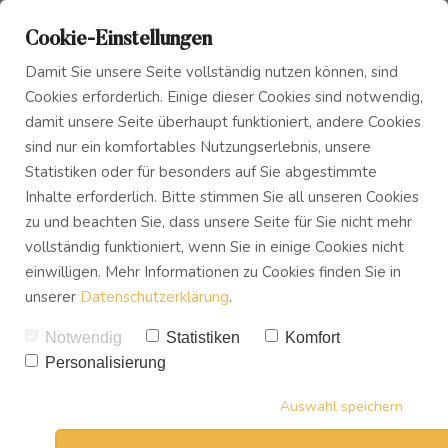
Cookie-Einstellungen
Damit Sie unsere Seite vollständig nutzen können, sind
Cookies erforderlich. Einige dieser Cookies sind notwendig,
damit unsere Seite überhaupt funktioniert, andere Cookies
sind nur ein komfortables Nutzungserlebnis, unsere
Das Innere Kind
Blog
Lächeln ist Gesund! 7
Statistiken oder für besonders auf Sie abgestimmte
Inhalte erforderlich. Bitte stimmen Sie all unseren Cookies
Vorteile des Lächelns die
zu und beachten Sie, dass unsere Seite für Sie nicht mehr
Innerer Frieden
Podcast
du noch nicht kennst.
vollständig funktioniert, wenn Sie in einige Cookies nicht
einwilligen. Mehr Informationen zu Cookies finden Sie in
VON
UWE TREVISAN
unserer
Datenschutzerklärung
.
Buch
02.08.2020
2
KOMMENTARE
Notwendig
Statistiken
Komfort
9
SHARES
Personalisierung
Download
Auswahl speichern