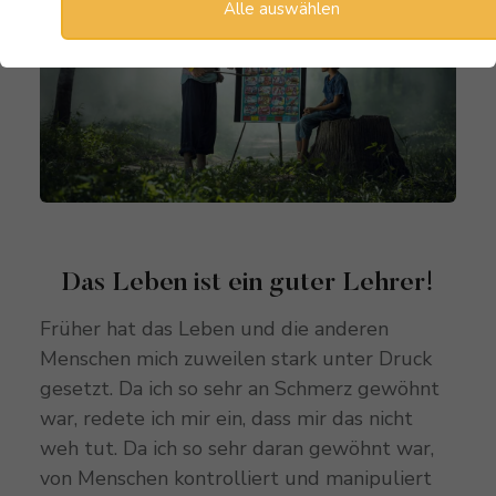
Alle auswählen
Das Leben ist ein guter Lehrer!
Früher hat das Leben und die anderen
Menschen mich zuweilen stark unter Druck
gesetzt. Da ich so sehr an Schmerz gewöhnt
war, redete ich mir ein, dass mir das nicht
weh tut. Da ich so sehr daran gewöhnt war,
von Menschen kontrolliert und manipuliert