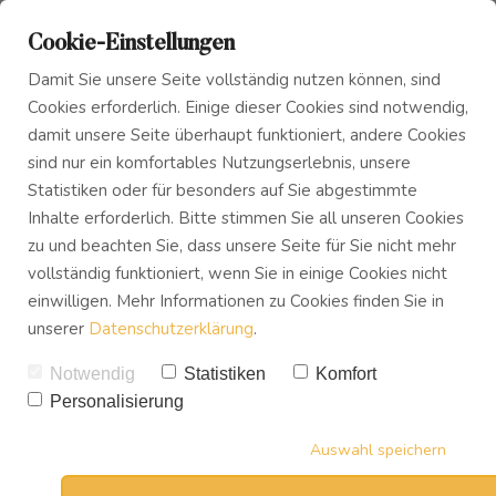
Cookie-Einstellungen
Damit Sie unsere Seite vollständig nutzen können, sind
Cookies erforderlich. Einige dieser Cookies sind notwendig,
damit unsere Seite überhaupt funktioniert, andere Cookies
sind nur ein komfortables Nutzungserlebnis, unsere
Das Innere Kind
Blog
7 wichtige
Statistiken oder für besonders auf Sie abgestimmte
Inhalte erforderlich. Bitte stimmen Sie all unseren Cookies
Lebenslektionen die du
zu und beachten Sie, dass unsere Seite für Sie nicht mehr
Innerer Frieden
Podcast
nicht ignorieren darfst!
vollständig funktioniert, wenn Sie in einige Cookies nicht
einwilligen. Mehr Informationen zu Cookies finden Sie in
VON
UWE TREVISAN
unserer
Datenschutzerklärung
.
Buch
22.02.2021
1
KOMMENTARE
Notwendig
Statistiken
Komfort
44
SHARES
Personalisierung
Download
Auswahl speichern