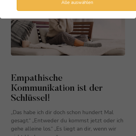
Alle auswählen
Empathische
Kommunikation ist der
Schlüssel!
„Das habe ich dir doch schon hundert Mal
gesagt.“ „Entweder du kommst jetzt oder ich
gehe alleine los.“ „Es liegt an dir, wenn wir