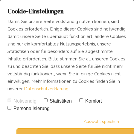
Cookie-Einstellungen
Damit Sie unsere Seite vollständig nutzen können, sind
Cookies erforderlich. Einige dieser Cookies sind notwendig,
damit unsere Seite überhaupt funktioniert, andere Cookies
sind nur ein komfortables Nutzungserlebnis, unsere
Das Innere Kind
Blog
Worte können verletzen!
Statistiken oder für besonders auf Sie abgestimmte
Inhalte erforderlich. Bitte stimmen Sie all unseren Cookies
So hilft Friedvolle
zu und beachten Sie, dass unsere Seite für Sie nicht mehr
Innerer Frieden
Podcast
Kommunikation.
vollständig funktioniert, wenn Sie in einige Cookies nicht
einwilligen. Mehr Informationen zu Cookies finden Sie in
VON
UWE TREVISAN
unserer
Datenschutzerklärung
.
Buch
15.04.2022
2
KOMMENTARE
Notwendig
Statistiken
Komfort
17
SHARES
Personalisierung
Download
Auswahl speichern