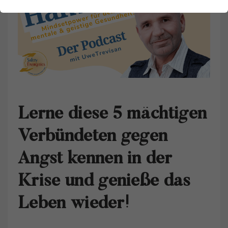
Lerne diese 5 mächtigen
Verbündeten gegen
Angst kennen in der
Krise und genieße das
Leben wieder!