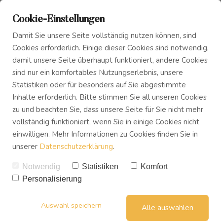
Cookie-Einstellungen
Damit Sie unsere Seite vollständig nutzen können, sind
Cookies erforderlich. Einige dieser Cookies sind notwendig,
damit unsere Seite überhaupt funktioniert, andere Cookies
sind nur ein komfortables Nutzungserlebnis, unsere
5 Tipps die dir helfen in
Statistiken oder für besonders auf Sie abgestimmte
Blog
Das Innere Kind
Inhalte erforderlich. Bitte stimmen Sie all unseren Cookies
Krisenzeiten deine Angst zu
zu und beachten Sie, dass unsere Seite für Sie nicht mehr
vollständig funktioniert, wenn Sie in einige Cookies nicht
Podcast
Tagesseminar Mindset Power
überwinden!
einwilligen. Mehr Informationen zu Cookies finden Sie in
unserer
Datenschutzerklärung
.
Buch
UWE TREVISAN
28. APRIL 2020
4
Notwendig
Statistiken
Komfort
Personalisierung
Download
Auswahl speichern
Alle auswählen