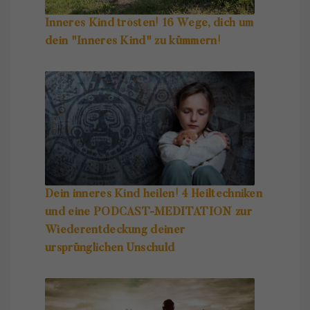
Inneres Kind trösten! 16 Wege, dich um
dein "Inneres Kind" zu kümmern!
Dein inneres Kind heilen! 4 Heiltechniken
und eine PODCAST-MEDITATION zur
Wiederentdeckung deiner
ursprünglichen Unschuld