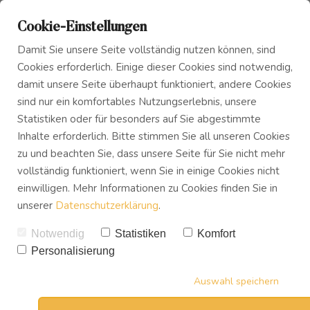
Cookie-Einstellungen
Damit Sie unsere Seite vollständig nutzen können, sind
Cookies erforderlich. Einige dieser Cookies sind notwendig,
damit unsere Seite überhaupt funktioniert, andere Cookies
sind nur ein komfortables Nutzungserlebnis, unsere
Das Innere Kind
Blog
Wie deine Gedanken dein
Statistiken oder für besonders auf Sie abgestimmte
Inhalte erforderlich. Bitte stimmen Sie all unseren Cookies
Leben beeinflussen!
zu und beachten Sie, dass unsere Seite für Sie nicht mehr
Innerer Frieden
Podcast
vollständig funktioniert, wenn Sie in einige Cookies nicht
VON
UWE TREVISAN
einwilligen. Mehr Informationen zu Cookies finden Sie in
01.02.2021
unserer
Datenschutzerklärung
.
1
SHARES
Buch
Notwendig
Statistiken
Komfort
Personalisierung
Download
Auswahl speichern