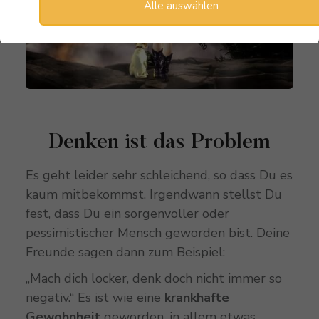
Alle auswählen
Denken ist das Problem
Es geht leider sehr schleichend, so dass Du es
kaum mitbekommst. Irgendwann stellst Du
fest, dass Du ein sorgenvoller oder
pessimistischer Mensch geworden bist. Deine
Freunde sagen dann zum Beispiel:
„Mach dich locker, denk doch nicht immer so
negativ.“ Es ist wie eine
krankhafte
Gewohnheit
geworden, in allem etwas