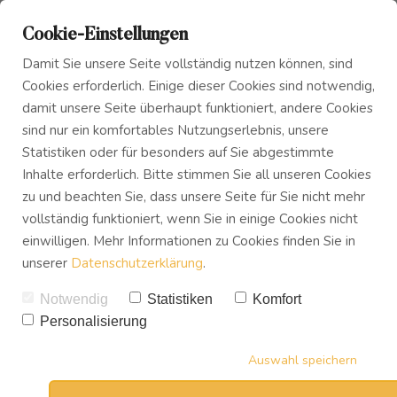
Cookie-Einstellungen
Damit Sie unsere Seite vollständig nutzen können, sind
Cookies erforderlich. Einige dieser Cookies sind notwendig,
damit unsere Seite überhaupt funktioniert, andere Cookies
sind nur ein komfortables Nutzungserlebnis, unsere
Das Innere Kind
Blog
Sechs Strategien mit
Statistiken oder für besonders auf Sie abgestimmte
Inhalte erforderlich. Bitte stimmen Sie all unseren Cookies
denen du deine Mentale
zu und beachten Sie, dass unsere Seite für Sie nicht mehr
Innerer Frieden
Podcast
Gesundheit stärken
vollständig funktioniert, wenn Sie in einige Cookies nicht
einwilligen. Mehr Informationen zu Cookies finden Sie in
kannst!
unserer
Datenschutzerklärung
.
Buch
VON
UWE TREVISAN
Notwendig
Statistiken
Komfort
29.10.2021
Personalisierung
Download
5
KOMMENTARE
16
SHARES
Auswahl speichern