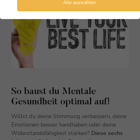
Alle auswählen
So baust du Mentale
Gesundheit optimal auf!
Willst du deine Stimmung verbessern, deine
Emotionen besser handhaben oder deine
Widerstandsfähigkeit stärken?
Diese sechs