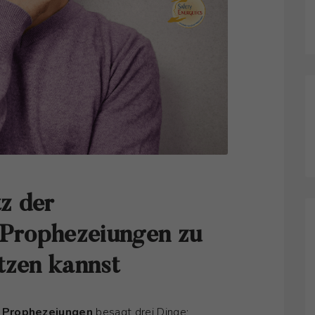
z der
n Prophezeiungen zu
tzen kannst
n Prophezeiungen
besagt drei Dinge: