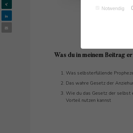
Notwendig
Was du in meinem Beitrag erf
Was selbsterfüllende Propheze
Das wahre Gesetz der Anziehu
Wie du das Gesetz der selbst 
Vorteil nutzen kannst