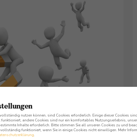
stellungen
 vollständig nutzen können, sind Cookies erforderlich. Einige dieser Cookies si
 funktioniert, andere Cookies sind nur ein komfortables Nutzungserlebnis, unsere
stimmte Inhalte erforderlich. Bitte stimmen Sie all unseren Cookies zu und beac
r vollständig funktioniert, wenn Sie in einige Cookies nicht einwilligen. Mehr Inf
atenschutzerklärung
.