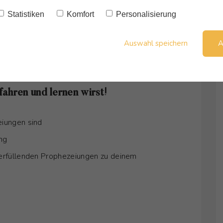
Statistiken
Komfort
Personalisierung
Auswahl speichern
A
ahren und lernen wirst!
iungen sind
ng
erfüllenden Prophezeiungen zu deinem