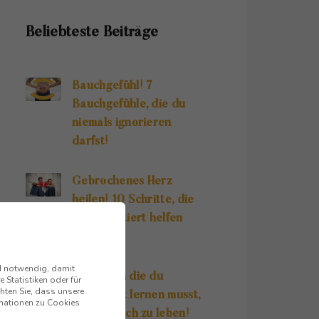
Beliebteste Beiträge
Bauchgefühl! 7
Bauchgefühle, die du
niemals ignorieren
darfst!
Gebrochenes Herz
heilen! 10 Schritte, die
dir garantiert helfen
werden!
nd notwendig, damit
10 Regeln die du
 Statistiken oder für
hten Sie, dass unsere
unbedingt lernen musst,
ormationen zu Cookies
um glücklich zu leben!