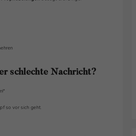
mehren
der schlechte Nachricht?
n!"
f so vor sich geht.