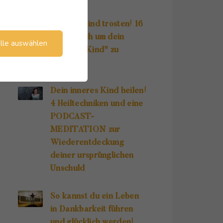
Inneres Kind trösten! 16
Wege, dich um dein
lle auswählen
"Inneres Kind" zu
kümmern!
Dein inneres Kind heilen!
4 Heiltechniken und eine
PODCAST-
MEDITATION zur
Wiederentdeckung
deiner ursprünglichen
Unschuld
So kannst du ein Leben
in Dankbarkeit führen
und glücklich werden!