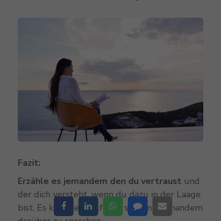
Fazit:
Erzähle es jemandem den du vertraust
und
der dich versteht, wenn du dazu in der Laage
bist. Es kann sehr hilfreich sein, mit jemandem