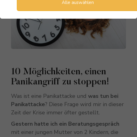
Alle auswählen
10 Möglichkeiten, einen
Panikangriff zu stoppen!
Was ist eine Panikattacke und
was tun bei
Panikattacke
? Diese Frage wird mir in dieser
Zeit der Krise immer öfter gestellt.
Gestern hatte ich ein Beratungsgespräch
mit einer jungen Mutter von 2 Kindern, die