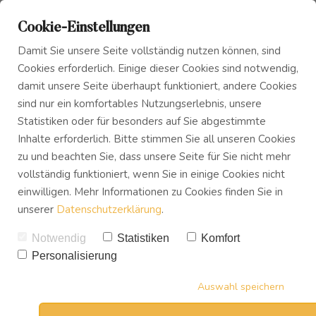
Cookie-Einstellungen
Damit Sie unsere Seite vollständig nutzen können, sind
Cookies erforderlich. Einige dieser Cookies sind notwendig,
damit unsere Seite überhaupt funktioniert, andere Cookies
sind nur ein komfortables Nutzungserlebnis, unsere
Das Innere Kind
Blog
Was tun bei
Statistiken oder für besonders auf Sie abgestimmte
Inhalte erforderlich. Bitte stimmen Sie all unseren Cookies
Panikattacken? 10 Tipps
zu und beachten Sie, dass unsere Seite für Sie nicht mehr
Innerer Frieden
Podcast
die sofort helfen!
vollständig funktioniert, wenn Sie in einige Cookies nicht
einwilligen. Mehr Informationen zu Cookies finden Sie in
VON
UWE TREVISAN
unserer
Datenschutzerklärung
.
Buch
02.04.2021
27
SHARES
Notwendig
Statistiken
Komfort
Personalisierung
Download
Auswahl speichern