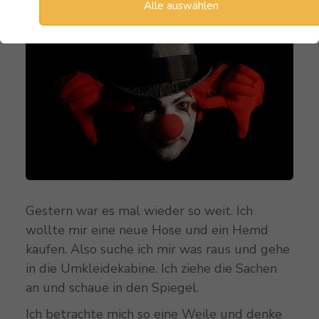
Alle auswählen
Gestern war es mal wieder so weit. Ich
wollte mir eine neue Hose und ein Hemd
kaufen. Also suche ich mir was raus und gehe
in die Umkleidekabine. Ich ziehe die Sachen
an und schaue in den Spiegel.
Ich betrachte mich so eine Weile und denke