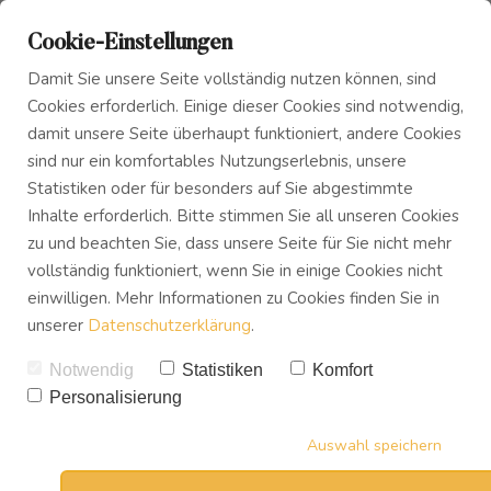
Cookie-Einstellungen
Damit Sie unsere Seite vollständig nutzen können, sind
Cookies erforderlich. Einige dieser Cookies sind notwendig,
damit unsere Seite überhaupt funktioniert, andere Cookies
sind nur ein komfortables Nutzungserlebnis, unsere
Das Innere Kind
Blog
Dein "Innerer Kritiker",
Statistiken oder für besonders auf Sie abgestimmte
Inhalte erforderlich. Bitte stimmen Sie all unseren Cookies
die Stimme in deinem
zu und beachten Sie, dass unsere Seite für Sie nicht mehr
Innerer Frieden
Podcast
Kopf und wie du sie
vollständig funktioniert, wenn Sie in einige Cookies nicht
einwilligen. Mehr Informationen zu Cookies finden Sie in
endlich zum Schweigen
unserer
Datenschutzerklärung
.
Buch
bringst
Notwendig
Statistiken
Komfort
VON
UWE TREVISAN
Personalisierung
Download
08.03.2021
5
KOMMENTARE
Auswahl speichern
38
SHARES